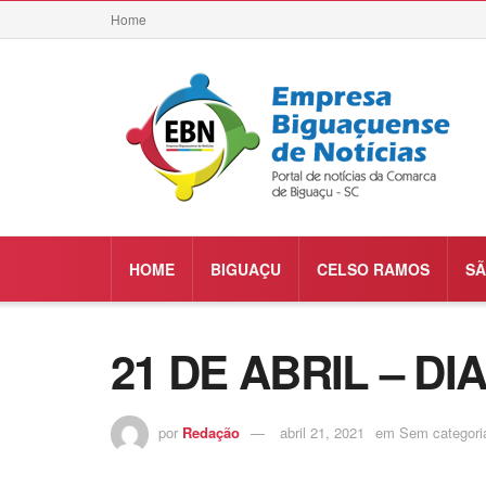
Home
HOME
BIGUAÇU
CELSO RAMOS
SÃ
21 DE ABRIL – D
por
Redação
abril 21, 2021
em
Sem categori