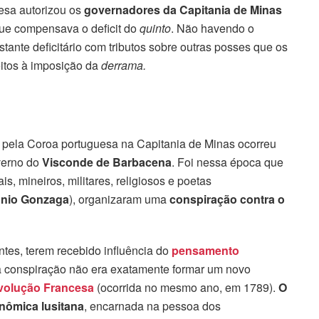
esa autorizou os
governadores da Capitania de Minas
ue compensava o deficit do
quinto
. Não havendo o
stante deficitário com tributos sobre outras posses que os
itos à imposição da
derrama.
ida pela Coroa portuguesa na Capitania de Minas ocorreu
verno do
Visconde de Barbacena
. Foi nessa época que
is, mineiros, militares, religiosos e poetas
nio Gonzaga
), organizaram uma
conspiração contra o
tes, terem recebido influência do
pensamento
 da conspiração não era exatamente formar um novo
volução Francesa
(ocorrida no mesmo ano, em 1789).
O
onômica lusitana
, encarnada na pessoa dos