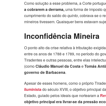
Como solução a esse problema, a Corte portugu
a cobrarem a derrama,
uma forma de imposto q
cumprimento do saldo do
quinto
, cobrava-se o re
mineiros tivessem. Quaisquer bens estavam suje
Inconfidência
Mineira
O ponto alto da crise relativa à tributação exig
entre os anos de 1788 e 1789, no período do go
Tiradentes e outras pessoas, entre elas intelectua
(como
Cláudio Manuel da Costa
e
Tomás Antô
governo de Barbacena
.
Apesar de esses homens, como o próprio Tiraden
iluminista
do século XVIII, o objetivo principal
Estado, guiado pelos ideais que nortearam a
Re
objetivo principal era livrar-se da pressão ec