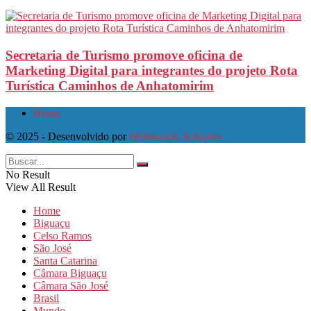
Secretaria de Turismo promove oficina de
Marketing Digital para integrantes do projeto Rota
Turística Caminhos de Anhatomirim
Home
© 2025 - Desenvolvido por
Webmundo Soluções
No Result
View All Result
Home
Biguaçu
Celso Ramos
São José
Santa Catarina
Câmara Biguaçu
Câmara São José
Brasil
Mundo