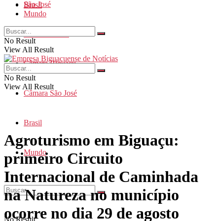
São José
Brasil
Mundo
Santa Catarina
No Result
View All Result
Câmara Biguaçu
No Result
View All Result
Câmara São José
Brasil
Agroturismo em Biguaçu:
Mundo
primeiro Circuito
Internacional de Caminhada
na Natureza no município
ocorre no dia 29 de agosto
No Result