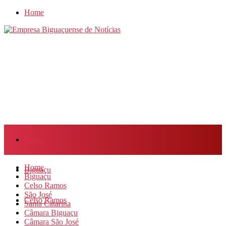
Home
Home
Home
Biguaçu
Biguaçu
Celso Ramos
São José
Celso Ramos
Santa Catarina
Câmara Biguaçu
Câmara São José