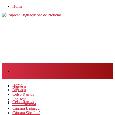
Home
Home
Home
Biguaçu
Biguaçu
Celso Ramos
São José
Celso Ramos
Santa Catarina
Câmara Biguaçu
Câmara São José