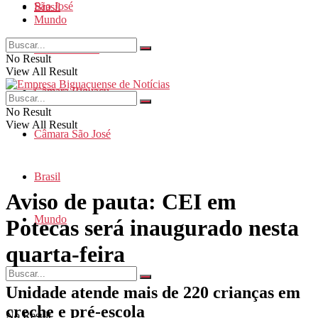
São José
Brasil
Mundo
Santa Catarina
No Result
View All Result
Câmara Biguaçu
No Result
View All Result
Câmara São José
Brasil
Aviso de pauta: CEI em
Mundo
Potecas será inaugurado nesta
quarta-feira
Unidade atende mais de 220 crianças em
creche e pré-escola
No Result