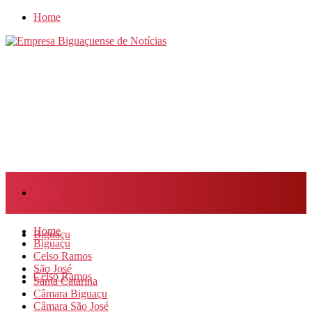
Home
Home
Home
Biguaçu
Biguaçu
Celso Ramos
São José
Celso Ramos
Santa Catarina
Câmara Biguaçu
Câmara São José