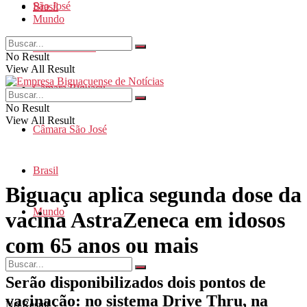
São José
Brasil
Mundo
Santa Catarina
No Result
View All Result
Câmara Biguaçu
No Result
View All Result
Câmara São José
Brasil
Biguaçu aplica segunda dose da
Mundo
vacina AstraZeneca em idosos
com 65 anos ou mais
Serão disponibilizados dois pontos de
vacinação: no sistema Drive Thru, na
No Result