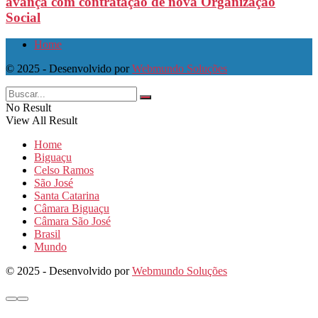
avança com contratação de nova Organização
Social
Home
© 2025 - Desenvolvido por
Webmundo Soluções
No Result
View All Result
Home
Biguaçu
Celso Ramos
São José
Santa Catarina
Câmara Biguaçu
Câmara São José
Brasil
Mundo
© 2025 - Desenvolvido por
Webmundo Soluções