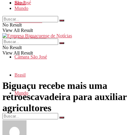
São José
Brasil
Mundo
Santa Catarina
No Result
View All Result
Câmara Biguaçu
No Result
View All Result
Câmara São José
Brasil
Biguaçu recebe mais uma
Mundo
retroescavadeira para auxiliar
agricultores
No Result