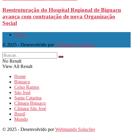
Reestruturação do Hospital Regional de Biguaçu
avança com contratação de nova Organização
Social
Home
© 2025 - Desenvolvido por
Webmundo Soluções
No Result
View All Result
Home
Biguaçu
Celso Ramos
São José
Santa Catarina
Câmara Biguaçu
Câmara São José
Brasil
Mundo
© 2025 - Desenvolvido por
Webmundo Soluções