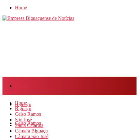
Home
Home
Home
Biguaçu
Biguaçu
Celso Ramos
São José
Celso Ramos
Santa Catarina
Câmara Biguaçu
Câmara São José