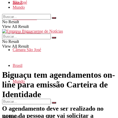
São José
Brasil
Mundo
Santa Catarina
No Result
View All Result
Câmara Biguaçu
No Result
View All Result
Câmara São José
Brasil
Biguaçu tem agendamentos on-
Mundo
line para emissão Carteira de
Identidade
O agendamento deve ser realizado no
nome da pessoa que vai solicitar a
No Result