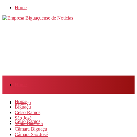
Home
Home
Home
Biguaçu
Biguaçu
Celso Ramos
São José
Celso Ramos
Santa Catarina
Câmara Biguaçu
Câmara São José