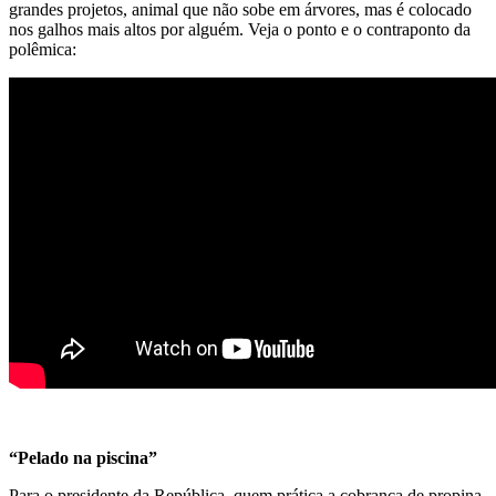
grandes projetos, animal que não sobe em árvores, mas é colocado
nos galhos mais altos por alguém. Veja o ponto e o contraponto da
polêmica:
“Pelado na piscina”
Para o presidente da República, quem prática a cobrança de propina