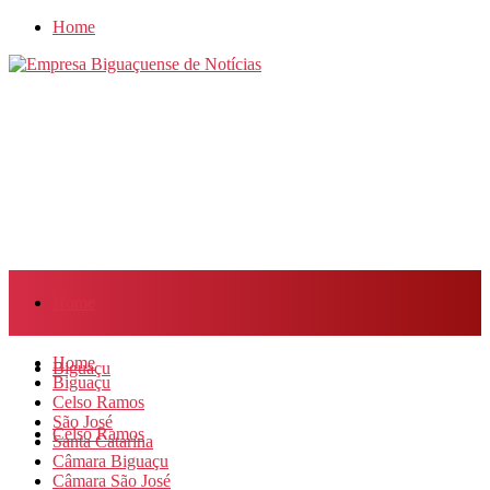
Home
Home
Home
Biguaçu
Biguaçu
Celso Ramos
São José
Celso Ramos
Santa Catarina
Câmara Biguaçu
Câmara São José