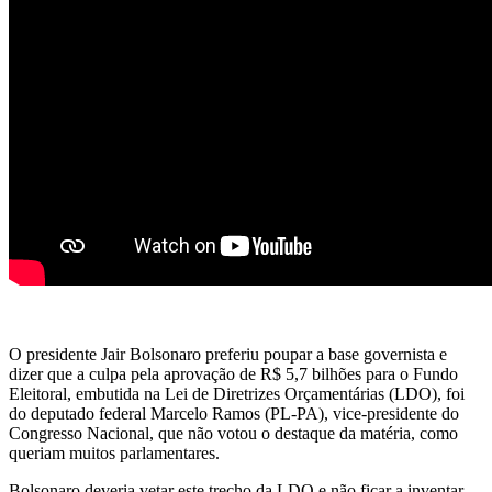
O presidente Jair Bolsonaro preferiu poupar a base governista e
dizer que a culpa pela aprovação de R$ 5,7 bilhões para o Fundo
Eleitoral, embutida na Lei de Diretrizes Orçamentárias (LDO), foi
do deputado federal Marcelo Ramos (PL-PA), vice-presidente do
Congresso Nacional, que não votou o destaque da matéria, como
queriam muitos parlamentares.
Bolsonaro deveria vetar este trecho da LDO e não ficar a inventar