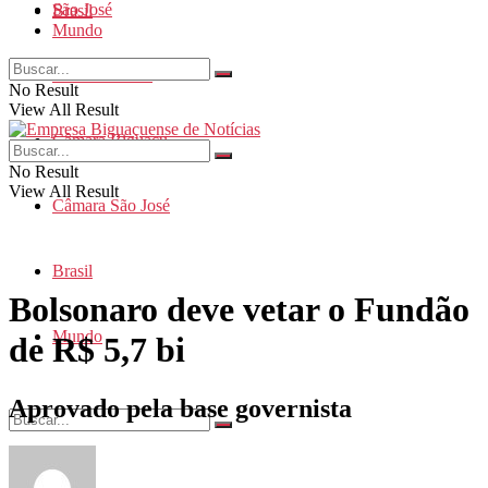
São José
Brasil
Mundo
Santa Catarina
No Result
View All Result
Câmara Biguaçu
No Result
View All Result
Câmara São José
Brasil
Bolsonaro deve vetar o Fundão
Mundo
de R$ 5,7 bi
Aprovado pela base governista
No Result