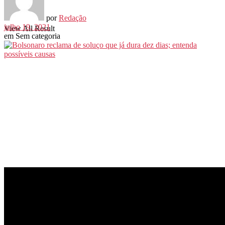
por
Redação
julho 19, 2021
View All Result
em
Sem categoria