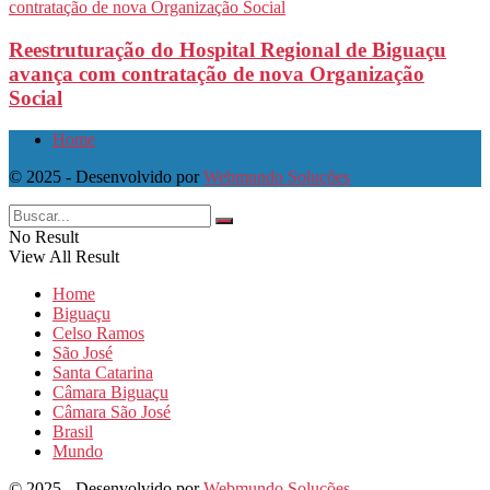
Reestruturação do Hospital Regional de Biguaçu
avança com contratação de nova Organização
Social
Home
© 2025 - Desenvolvido por
Webmundo Soluções
No Result
View All Result
Home
Biguaçu
Celso Ramos
São José
Santa Catarina
Câmara Biguaçu
Câmara São José
Brasil
Mundo
© 2025 - Desenvolvido por
Webmundo Soluções