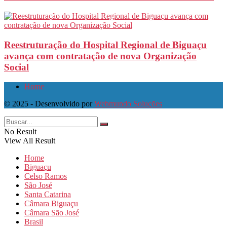
Reestruturação do Hospital Regional de Biguaçu
avança com contratação de nova Organização
Social
Home
© 2025 - Desenvolvido por
Webmundo Soluções
No Result
View All Result
Home
Biguaçu
Celso Ramos
São José
Santa Catarina
Câmara Biguaçu
Câmara São José
Brasil