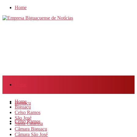
Home
Home
Home
Biguaçu
Biguaçu
Celso Ramos
São José
Celso Ramos
Santa Catarina
Câmara Biguaçu
Câmara São José