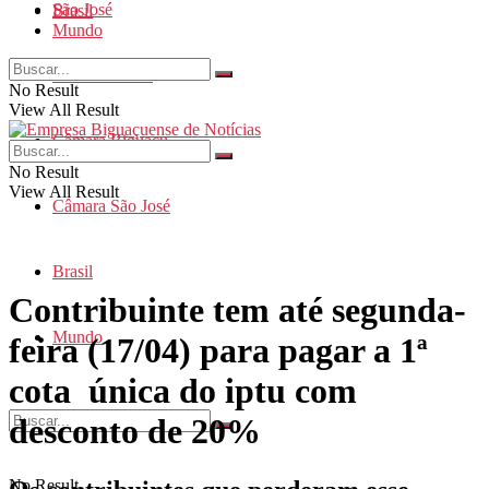
São José
Brasil
Mundo
Santa Catarina
No Result
View All Result
Câmara Biguaçu
No Result
View All Result
Câmara São José
Brasil
Contribuinte tem até segunda-
Mundo
feira (17/04) para pagar a 1ª
cota única do iptu com
desconto de 20%
No Result