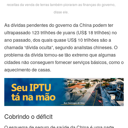
receitas da venda de terras também pioraram as finanças do governo,
disse ele.
As dívidas pendentes do governo da China podem ter
ultrapassado 123 trilhões de yuans (US$ 18 trilhões) no
ano passado, dos quais quase US$ 10 trilhões são a
chamada “dívida oculta”, segundo analistas chineses. O
problema da dívida tornou-se tão extremo que algumas
cidades não conseguem fornecer serviços básicos, como o
aquecimento de casas.
Cobrindo o déficit
O esquema de seguro de saúde da China é uma parte