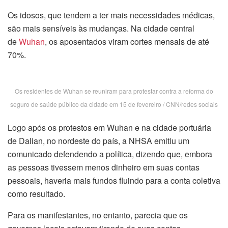
Os idosos, que tendem a ter mais necessidades médicas,
são mais sensíveis às mudanças. Na cidade central
de
Wuhan
, os aposentados viram cortes mensais de até
70%.
Os residentes de Wuhan se reuniram para protestar contra a reforma do
seguro de saúde público da cidade em 15 de fevereiro / CNN/redes sociais
Logo após os protestos em Wuhan e na cidade portuária
de Dalian, no nordeste do país, a NHSA emitiu um
comunicado defendendo a política, dizendo que, embora
as pessoas tivessem menos dinheiro em suas contas
pessoais, haveria mais fundos fluindo para a conta coletiva
como resultado.
Para os manifestantes, no entanto, parecia que os