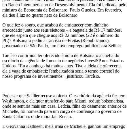
no Banco Interamericano de Desenvolvimento. Ela foi indicada pelo
ministro da Economia de Bolsonaro, Paulo Guedes. Em fevereiro,
ela deu à luz ao quarto neto de Bolsonaro.
O que fez o sogro, que acabou de enriquecer com dinheiro
arrecadado junto aos seus eleitores – a bagatela de R$ 17 milhões,
que ele espera que chegue aos R$ 22 milhões (22 é o número do
PL)? Bolsonaro pediu a Tarcísio de Freitas (Republicanos),
governador de São Paulo, um novo emprego público para Seillier.
Tarcísio confirmou ter oferecido à nora de Bolsonaro a chefia do
escritório da agência de fomento de negócios InvestSP nos Estados
Unidos. “Eu a conheço há muitos anos. Tive a ideia de oferecer a
ela a vaga de embaixatriz [embaixadora seria o termo correto] do
nosso programa de investimentos”, justificou Tarcísio.
Pode ser que Seillier recuse a oferta. O escritório da agência fica em
Washington, e ela quer transferi-lo para Miami, reduto bolsonarista,
onde se sentiria mais em casa. Letícia, filha do casamento anterior de
Michelle, foi nomeada para um cargo de confiança no governo de
Santa Catarina, onde mora Jair Renan.
E Geovanna Kathleen, meia-irmã de Michelle, ganhou um emprego