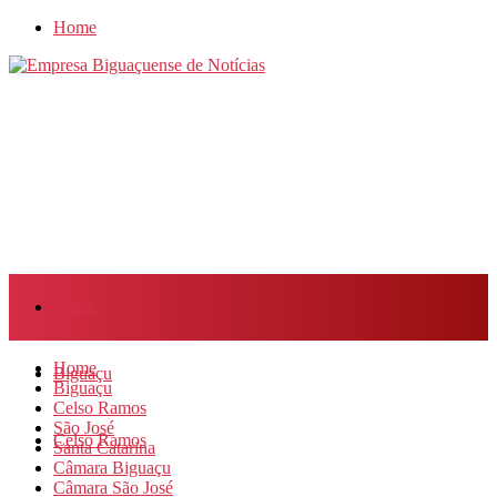
Home
Home
Home
Biguaçu
Biguaçu
Celso Ramos
São José
Celso Ramos
Santa Catarina
Câmara Biguaçu
Câmara São José