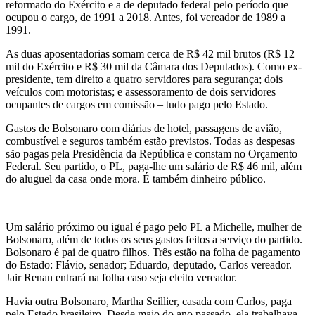
reformado do Exército e a de deputado federal pelo período que
ocupou o cargo, de 1991 a 2018. Antes, foi vereador de 1989 a
1991.
As duas aposentadorias somam cerca de R$ 42 mil brutos (R$ 12
mil do Exército e R$ 30 mil da Câmara dos Deputados). Como ex-
presidente, tem direito a quatro servidores para segurança; dois
veículos com motoristas; e assessoramento de dois servidores
ocupantes de cargos em comissão – tudo pago pelo Estado.
Gastos de Bolsonaro com diárias de hotel, passagens de avião,
combustível e seguros também estão previstos. Todas as despesas
são pagas pela Presidência da República e constam no Orçamento
Federal. Seu partido, o PL, paga-lhe um salário de R$ 46 mil, além
do aluguel da casa onde mora. É também dinheiro público.
Um salário próximo ou igual é pago pelo PL a Michelle, mulher de
Bolsonaro, além de todos os seus gastos feitos a serviço do partido.
Bolsonaro é pai de quatro filhos. Três estão na folha de pagamento
do Estado: Flávio, senador; Eduardo, deputado, Carlos vereador.
Jair Renan entrará na folha caso seja eleito vereador.
Havia outra Bolsonaro, Martha Seillier, casada com Carlos, paga
pelo Estado brasileiro. Desde maio do ano passado, ela trabalhava