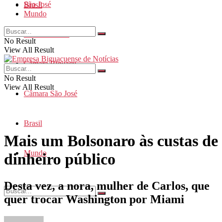
São José
Brasil
Mundo
Santa Catarina
No Result
View All Result
Câmara Biguaçu
No Result
View All Result
Câmara São José
Brasil
Mais um Bolsonaro às custas de
Mundo
dinheiro público
Desta vez, a nora, mulher de Carlos, que
quer trocar Washington por Miami
No Result