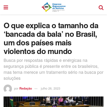
O que explica o tamanho da
‘bancada da bala’ no Brasil,
um dos países mais
violentos do mundo
Busca por respostas rápidas e enérgicas na
segurança pública é presente entre os brasileiros,
mas tema merece um tratamento sério na busca por
soluções
por
Redação
julho 26, 2023