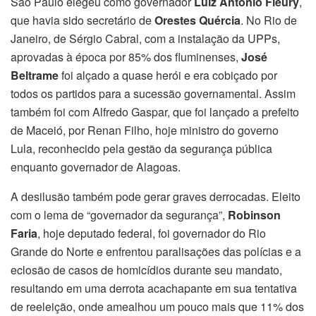
São Paulo elegeu como governador
Luiz Antônio Fleury
,
que havia sido secretário de
Orestes Quércia
. No Rio de
Janeiro, de Sérgio Cabral, com a instalação da UPPs,
aprovadas à época por 85% dos fluminenses,
José
Beltrame
foi alçado a quase herói e era cobiçado por
todos os partidos para a sucessão governamental. Assim
também foi com Alfredo Gaspar, que foi lançado a prefeito
de Maceió, por Renan Filho, hoje ministro do governo
Lula, reconhecido pela gestão da segurança pública
enquanto governador de Alagoas.
A desilusão também pode gerar graves derrocadas. Eleito
com o lema de “governador da segurança”,
Robinson
Faria
, hoje deputado federal, foi governador do Rio
Grande do Norte e enfrentou paralisações das polícias e a
eclosão de casos de homicídios durante seu mandato,
resultando em uma derrota acachapante em sua tentativa
de reeleição, onde amealhou um pouco mais que 11% dos