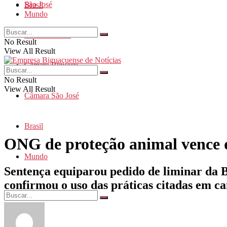
São José
Brasil
Mundo
Santa Catarina
No Result
View All Result
Câmara Biguaçu
No Result
View All Result
Câmara São José
Brasil
ONG de proteção animal vence d
Mundo
Sentença equiparou pedido de liminar da B
confirmou o uso das práticas citadas em
No Result