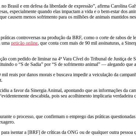
 no Brasil e em defesa da liberdade de expressão”, afirma Carolina Gal
resas, especialmente quando elas impactam a vida e o bem-estar dos ani
s que causem menos sofrimento para os milhões de animais mantidos nes
ráticas controversas na produção da BRF, como o corte de rabos de lei
Em uma
petição online
, que conta com mais de 90 mil assinaturas, a Sine
o com pedido de liminar na 4ª Vara Cível do Tribunal de Justiça de S
tituindo o “S de Sadia” por “S de sofrimento animal” — alegando que a
0 mil reais por danos morais e buscava impedir a veiculação da camp
t.
cidiu a favor da Sinergia Animal, apontando que as informações da campa
evidentemente descabida, pois seu acolhimento implicaria verdadeira c
urante o processo, que confirmam o emprego das práticas questionadas
exagero.
ta para isentar a [BRF] de críticas da ONG ou de qualquer outra pessoa