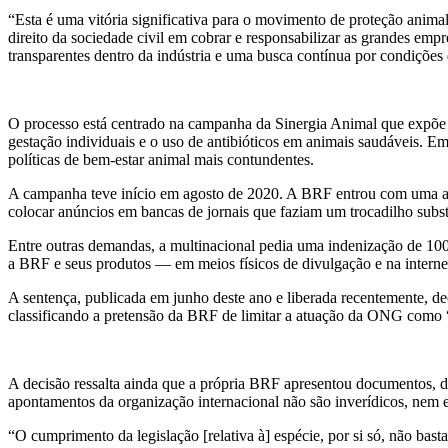
“Esta é uma vitória significativa para o movimento de proteção animal
direito da sociedade civil em cobrar e responsabilizar as grandes emp
transparentes dentro da indústria e uma busca contínua por condiçõe
O processo está centrado na campanha da Sinergia Animal que expõe p
gestação individuais e o uso de antibióticos em animais saudáveis. 
políticas de bem-estar animal mais contundentes.
A campanha teve início em agosto de 2020. A BRF entrou com uma açã
colocar anúncios em bancas de jornais que faziam um trocadilho subs
Entre outras demandas, a multinacional pedia uma indenização de 10
a BRF e seus produtos — em meios físicos de divulgação e na interne
A sentença, publicada em junho deste ano e liberada recentemente, de
classificando a pretensão da BRF de limitar a atuação da ONG como “
A decisão ressalta ainda que a própria BRF apresentou documentos, d
apontamentos da organização internacional não são inverídicos, nem 
“O cumprimento da legislação [relativa à] espécie, por si só, não bas