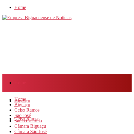
Home
Home
Home
Biguaçu
Biguaçu
Celso Ramos
São José
Celso Ramos
Santa Catarina
Câmara Biguaçu
Câmara São José