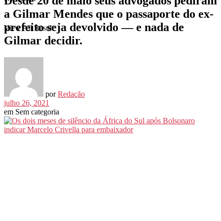
Desde 20 de maio seus advogados pediram
a Gilmar Mendes que o passaporte do ex-
prefeito seja devolvido — e nada de
View All Result
Gilmar decidir.
por
Redação
julho 26, 2021
em
Sem categoria