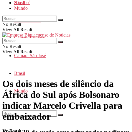
São José
Brasil
Mundo
Santa Catarina
No Result
View All Result
Câmara Biguaçu
No Result
View All Result
Câmara São José
Brasil
Os dois meses de silêncio da
Mundo
África do Sul após Bolsonaro
indicar Marcelo Crivella para
embaixador
No Result