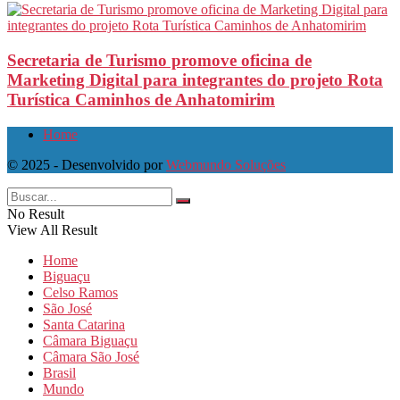
Secretaria de Turismo promove oficina de
Marketing Digital para integrantes do projeto Rota
Turística Caminhos de Anhatomirim
Home
© 2025 - Desenvolvido por
Webmundo Soluções
No Result
View All Result
Home
Biguaçu
Celso Ramos
São José
Santa Catarina
Câmara Biguaçu
Câmara São José
Brasil
Mundo