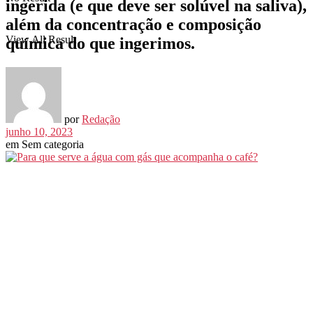
ingerida (e que deve ser solúvel na saliva),
além da concentração e composição
View All Result
química do que ingerimos.
por
Redação
junho 10, 2023
em
Sem categoria