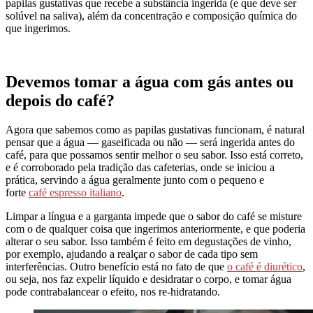
papilas gustativas que recebe a substância ingerida (e que deve ser
solúvel na saliva), além da concentração e composição química do
que ingerimos.
Devemos tomar a água com gás antes ou
depois do café?
Agora que sabemos como as papilas gustativas funcionam, é natural
pensar que a água — gaseificada ou não — será ingerida antes do
café, para que possamos sentir melhor o seu sabor. Isso está correto,
e é corroborado pela tradição das cafeterias, onde se iniciou a
prática, servindo a água geralmente junto com o pequeno e
forte
café espresso italiano
.
Limpar a língua e a garganta impede que o sabor do café se misture
com o de qualquer coisa que ingerimos anteriormente, e que poderia
alterar o seu sabor. Isso também é feito em degustações de vinho,
por exemplo, ajudando a realçar o sabor de cada tipo sem
interferências. Outro benefício está no fato de que
o café é diurético
,
ou seja, nos faz expelir líquido e desidratar o corpo, e tomar água
pode contrabalancear o efeito, nos re-hidratando.