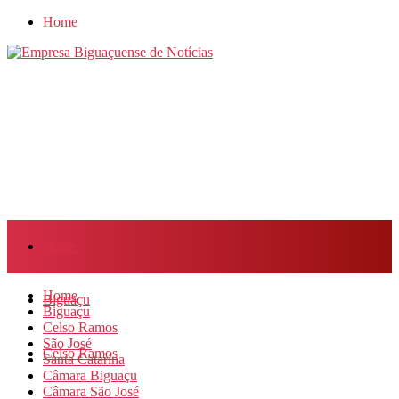
Home
Home
Home
Biguaçu
Biguaçu
Celso Ramos
São José
Celso Ramos
Santa Catarina
Câmara Biguaçu
Câmara São José