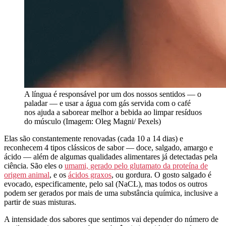
A língua é responsável por um dos nossos sentidos — o
paladar — e usar a água com gás servida com o café
nos ajuda a saborear melhor a bebida ao limpar resíduos
do músculo (Imagem: Oleg Magni/ Pexels)
Elas são constantemente renovadas (cada 10 a 14 dias) e
reconhecem 4 tipos clássicos de sabor — doce, salgado, amargo e
ácido — além de algumas qualidades alimentares já detectadas pela
ciência. São eles o
umami, gerado pelo glutamato da proteína de
origem animal
, e os
ácidos graxos
, ou gordura. O gosto salgado é
evocado, especificamente, pelo sal (NaCL), mas todos os outros
podem ser gerados por mais de uma substância química, inclusive a
partir de suas misturas.
A intensidade dos sabores que sentimos vai depender do número de