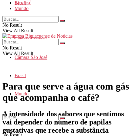
São José
Brasil
Mundo
Santa Catarina
No Result
View All Result
Câmara Biguaçu
No Result
View All Result
Câmara São José
Brasil
Para que serve a água com gás
Mundo
que acompanha o café?
A intensidade dos sabores que sentimos
vai depender do número de papilas
gustativas que recebe a substância
No Result