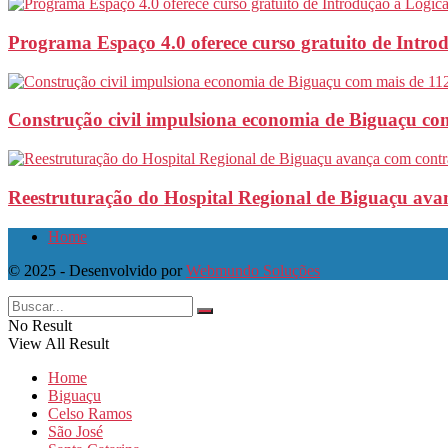
Programa Espaço 4.0 oferece curso gratuito de Intr
Construção civil impulsiona economia de Biguaçu com
Reestruturação do Hospital Regional de Biguaçu ava
Home
© 2025 - Desenvolvido por
Webmundo Soluções
No Result
View All Result
Home
Biguaçu
Celso Ramos
São José