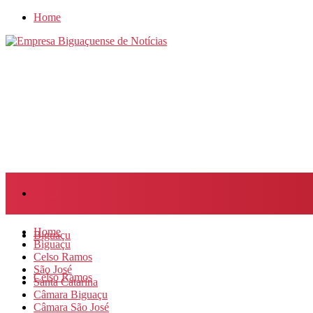
Home
Home
Home
Biguaçu
Biguaçu
Celso Ramos
São José
Celso Ramos
Santa Catarina
Câmara Biguaçu
Câmara São José