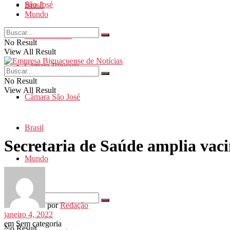
São José
Brasil
Mundo
Santa Catarina
No Result
View All Result
Câmara Biguaçu
No Result
View All Result
Câmara São José
Brasil
Secretaria de Saúde amplia vac
Mundo
por
Redação
janeiro 4, 2022
em
Sem categoria
No Result