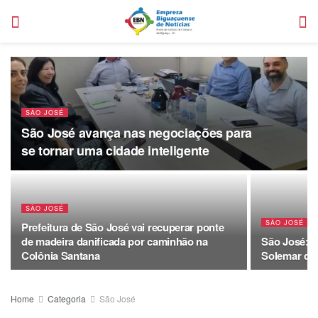
SÃO JOSÉ
São José avança nas negociações para
se tornar uma cidade inteligente
SÃO JOSÉ
SÃO JOSÉ
Prefeitura de São José vai recuperar ponte
de madeira danificada por caminhão na
São José: A
Colônia Santana
Solemar deb
Home
Categoria
São José