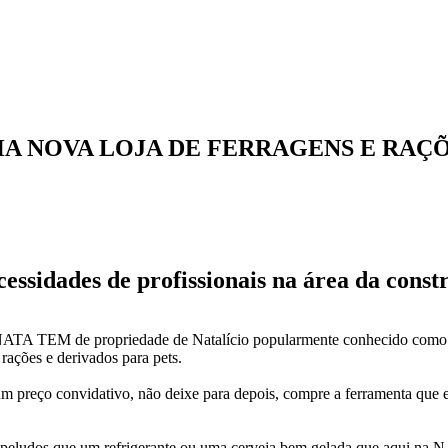
A NOVA LOJA DE FERRAGENS E RAÇÕ
essidades de profissionais na área da constr
 NATA TEM de propriedade de Natalício popularmente conhecido como “
rações e derivados para pets.
 preço convidativo, não deixe para depois, compre a ferramenta que es
us peludos que um refrigerante ou uma cerveja bem gelada que aqui na