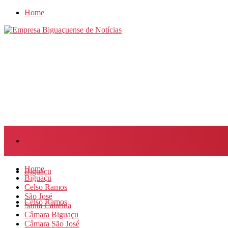
Home
Home
Home
Biguaçu
Biguaçu
Celso Ramos
São José
Celso Ramos
Santa Catarina
Câmara Biguaçu
Câmara São José