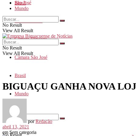
São José
Brasil
Mundo
Santa Catarina
No Result
View All Result
Câmara Biguaçu
No Result
View All Result
Câmara São José
Brasil
BIGUAÇU GANHA NOVA LOJ
Mundo
por
Redação
abril 13, 2021
em
Sem categoria
No Result