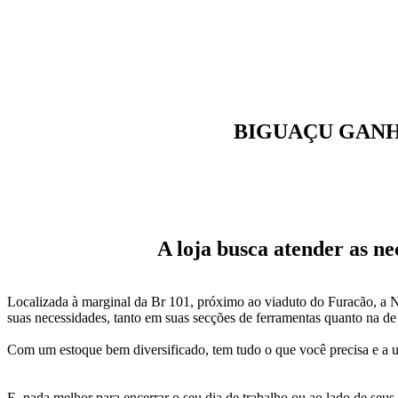
BIGUAÇU GANH
A loja busca atender as nec
Localizada à marginal da Br 101, próximo ao viaduto do Furacão, a
suas necessidades, tanto em suas secções de ferramentas quanto na de 
Com um estoque bem diversificado, tem tudo o que você precisa e a um
E, nada melhor para encerrar o seu dia de trabalho ou ao lado de se