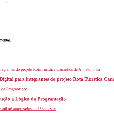
mentar.
Digital para integrantes do projeto Rota Turística C
odução à Lógica da Programação