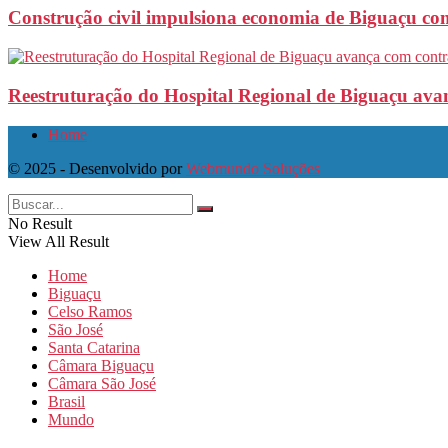
Construção civil impulsiona economia de Biguaçu com
Reestruturação do Hospital Regional de Biguaçu ava
Home
© 2025 - Desenvolvido por
Webmundo Soluções
No Result
View All Result
Home
Biguaçu
Celso Ramos
São José
Santa Catarina
Câmara Biguaçu
Câmara São José
Brasil
Mundo