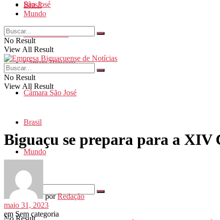
São José
Brasil
Mundo
Santa Catarina
No Result
View All Result
Câmara Biguaçu
No Result
View All Result
Câmara São José
Brasil
Biguaçu se prepara para a XIV 
Mundo
por
Redação
maio 31, 2023
em
Sem categoria
No Result