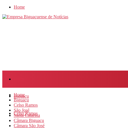
Home
Home
Home
Biguaçu
Biguaçu
Celso Ramos
São José
Celso Ramos
Santa Catarina
Câmara Biguaçu
Câmara São José