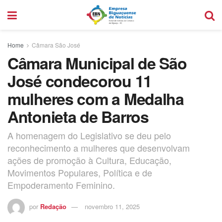
Home
Câmara São José
Câmara Municipal de São
José condecorou 11
mulheres com a Medalha
Antonieta de Barros
A homenagem do Legislativo se deu pelo
reconhecimento a mulheres que desenvolvam
ações de promoção à Cultura, Educação,
Movimentos Populares, Política e de
Empoderamento Feminino.
por
Redação
novembro 11, 2025