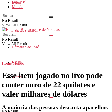
São José
Brasil
Mundo
Santa Catarina
No Result
View All Result
Câmara Biguaçu
No Result
View All Result
Câmara São José
Brasil
Home
Mundo
Esse item jogado no lixo pode
Mundo
conter ouro de 22 quilates e
valer milhares de dólares
A maioria das pessoas descarta aparelhos
No Result