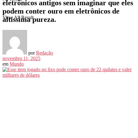
eletrônicos antigos sem imaginar que eles
podem conter ouro em eletrônicos de
View All Result
altíssima pureza.
por
Redação
novembro 11, 2025
em
Mundo