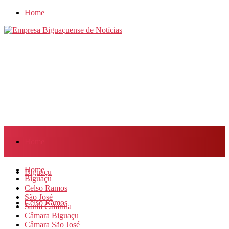
Home
Home
Home
Biguaçu
Biguaçu
Celso Ramos
São José
Celso Ramos
Santa Catarina
Câmara Biguaçu
Câmara São José