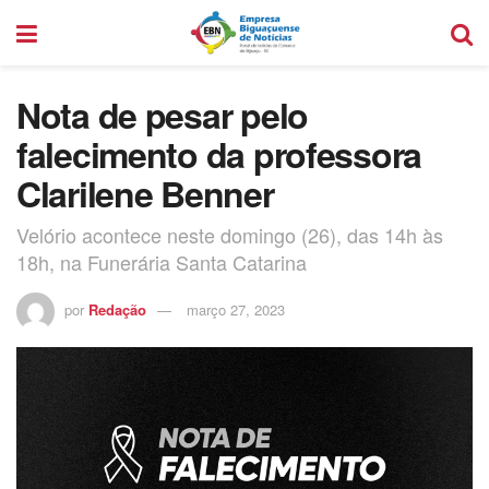
Nota de pesar pelo
falecimento da professora
Clarilene Benner
Velório acontece neste domingo (26), das 14h às
18h, na Funerária Santa Catarina
por
Redação
março 27, 2023