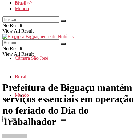
São José
Brasil
Mundo
Santa Catarina
No Result
View All Result
Câmara Biguaçu
No Result
View All Result
Câmara São José
Brasil
Prefeitura de Biguaçu mantém
Mundo
serviços essenciais em operação
no feriado do Dia do
Trabalhador
No Result