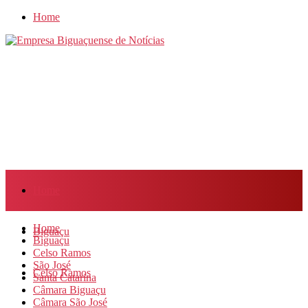
Home
Home
Home
Biguaçu
Biguaçu
Celso Ramos
São José
Celso Ramos
Santa Catarina
Câmara Biguaçu
Câmara São José