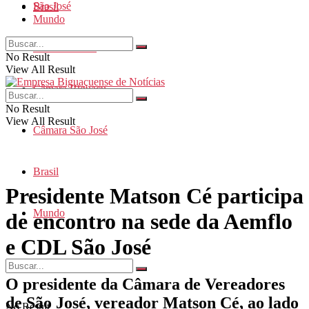
São José
Brasil
Mundo
Santa Catarina
No Result
View All Result
Câmara Biguaçu
No Result
View All Result
Câmara São José
Brasil
Presidente Matson Cé participa
Mundo
de encontro na sede da Aemflo
e CDL São José
O presidente da Câmara de Vereadores
de São José, vereador Matson Cé, ao lado
No Result