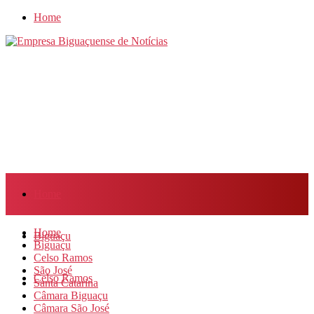
Home
Home
Home
Biguaçu
Biguaçu
Celso Ramos
São José
Celso Ramos
Santa Catarina
Câmara Biguaçu
Câmara São José