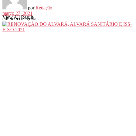
por
Redação
março 27, 2021
View All Result
em
Sem categoria