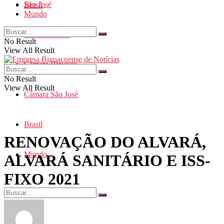
São José
Brasil
Mundo
Santa Catarina
No Result
View All Result
Câmara Biguaçu
No Result
View All Result
Câmara São José
Brasil
RENOVAÇÃO DO ALVARÁ,
Mundo
ALVARÁ SANITÁRIO E ISS-
FIXO 2021
No Result