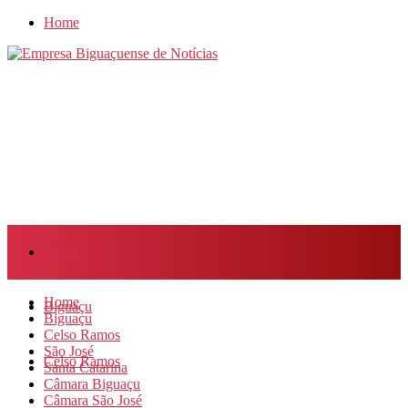
Home
Home
Home
Biguaçu
Biguaçu
Celso Ramos
São José
Celso Ramos
Santa Catarina
Câmara Biguaçu
Câmara São José