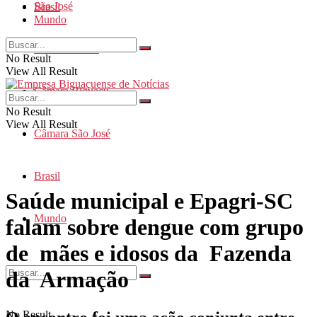
São José
Brasil
Mundo
Santa Catarina
No Result
View All Result
Câmara Biguaçu
No Result
View All Result
Câmara São José
Brasil
Saúde municipal e Epagri-SC
Mundo
falam sobre dengue com grupo
de mães e idosos da Fazenda
da Armação
No Result