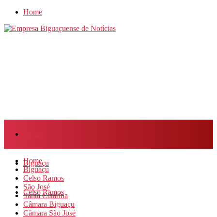
Home
Home
Home
Biguaçu
Biguaçu
Celso Ramos
São José
Celso Ramos
Santa Catarina
Câmara Biguaçu
Câmara São José