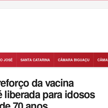
O JOSÉ
SANTA CATARINA
CÂMARA BIGUAÇU
CÂMA
eforço da vacina
é liberada para idosos
 de 70 anos