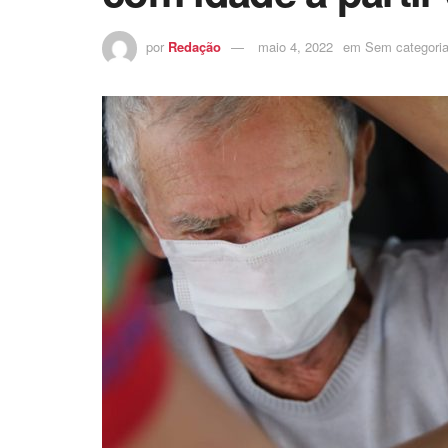
por
Redação
maio 4, 2022
em
Sem categori