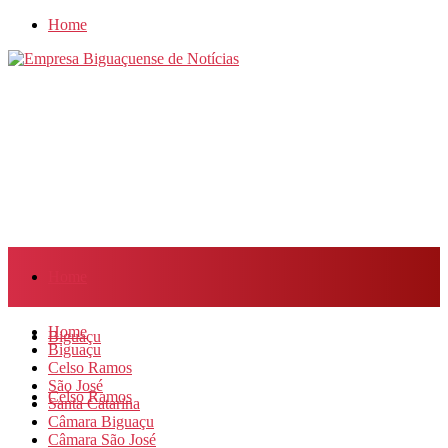
Home
Home
Home
Biguaçu
Biguaçu
Celso Ramos
São José
Celso Ramos
Santa Catarina
Câmara Biguaçu
Câmara São José