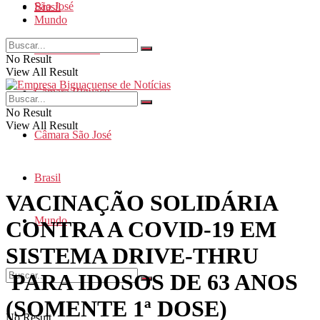
São José
Brasil
Mundo
Santa Catarina
No Result
View All Result
Câmara Biguaçu
No Result
View All Result
Câmara São José
Brasil
VACINAÇÃO SOLIDÁRIA
Mundo
CONTRA A COVID-19 EM
SISTEMA DRIVE-THRU
PARA IDOSOS DE 63 ANOS
(SOMENTE 1ª DOSE)
No Result