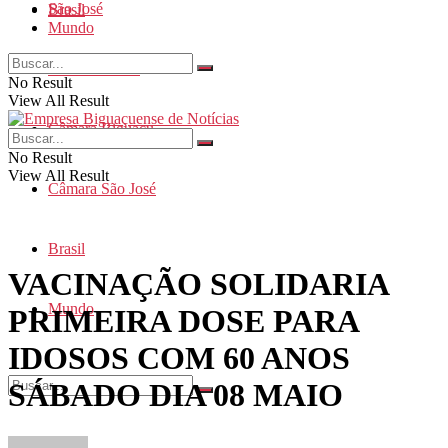
São José
Brasil
Mundo
Santa Catarina
No Result
View All Result
Câmara Biguaçu
No Result
View All Result
Câmara São José
Brasil
VACINAÇÃO SOLIDARIA
Mundo
PRIMEIRA DOSE PARA
IDOSOS COM 60 ANOS
SÁBADO DIA 08 MAIO
No Result