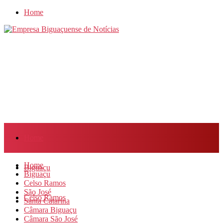
Home
Home
Home
Biguaçu
Biguaçu
Celso Ramos
São José
Celso Ramos
Santa Catarina
Câmara Biguaçu
Câmara São José