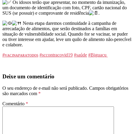
Os idosos terão que apresentar, no momento da imunização,
um documento de identificação com foto, CPF, cartão nacional do
SUS (se possuir) e comprovante de residência
.
Nesta etapa daremos continuidade à campanha de
arrecadação de alimentos, que serão destinados a famílias em
situação de vulnerabilidade social. Quando for se vacinar, se puder
ou tiver interesse em ajudar, leve um quilo de alimento não-perecível
e colabore.
#ᴠᴀᴄɪɴᴀᴘᴀʀᴀᴛᴏᴅᴏs
#sccontracovid19
#saúde
#Biguaçu
Deixe um comentário
O seu endereço de e-mail não será publicado.
Campos obrigatórios
são marcados com
*
Comentário
*