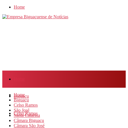
Home
Home
Home
Biguaçu
Biguaçu
Celso Ramos
São José
Celso Ramos
Santa Catarina
Câmara Biguaçu
Câmara São José