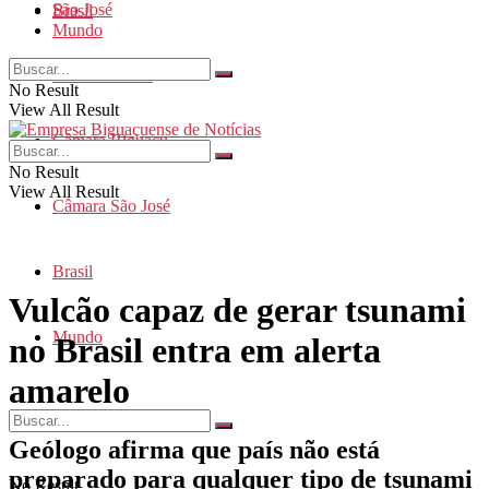
São José
Brasil
Mundo
Santa Catarina
No Result
View All Result
Câmara Biguaçu
No Result
View All Result
Câmara São José
Brasil
Vulcão capaz de gerar tsunami
Mundo
no Brasil entra em alerta
amarelo
Geólogo afirma que país não está
preparado para qualquer tipo de tsunami
No Result