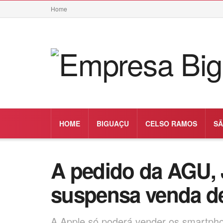
Home
HOME
BIGUAÇU
CELSO RAMOS
SÃ
A pedido da AGU,
suspensa venda de
A Apple só poderá vender os smartpho