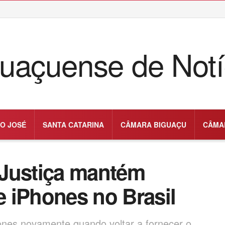
O JOSÉ
SANTA CATARINA
CÂMARA BIGUAÇU
CÂMA
 Justiça mantém
 iPhones no Brasil
nes novamente quando voltar a fornecer o