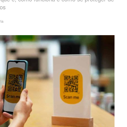
sos
ia