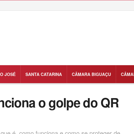
O JOSÉ
SANTA CATARINA
CÂMARA BIGUAÇU
CÂMA
nciona o golpe do QR
que é, como funciona e como se proteger de