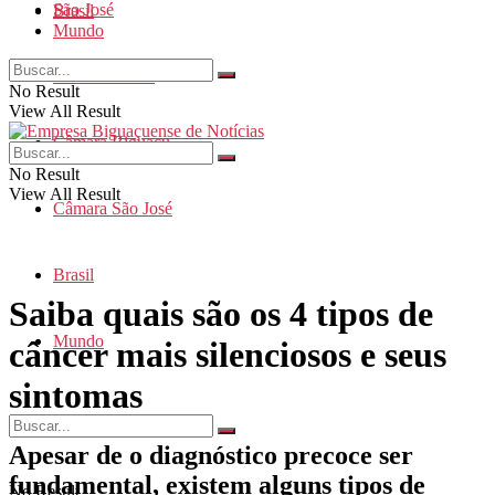
São José
Brasil
Mundo
Santa Catarina
No Result
View All Result
Câmara Biguaçu
No Result
View All Result
Câmara São José
Brasil
Saiba quais são os 4 tipos de
Mundo
câncer mais silenciosos e seus
sintomas
Apesar de o diagnóstico precoce ser
fundamental, existem alguns tipos de
No Result