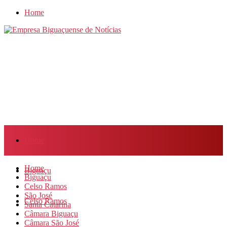
Home
Home
Home
Biguaçu
Biguaçu
Celso Ramos
São José
Celso Ramos
Santa Catarina
Câmara Biguaçu
Câmara São José