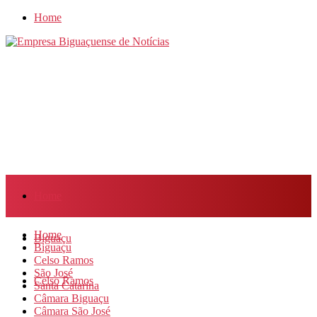
Home
Home
Home
Biguaçu
Biguaçu
Celso Ramos
São José
Celso Ramos
Santa Catarina
Câmara Biguaçu
Câmara São José