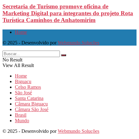
Secretaria de Turismo promove oficina de
Marketing Digital para integrantes do projeto Rota
Turística Caminhos de Anhatomirim
Home
© 2025 - Desenvolvido por
Webmundo Soluções
No Result
View All Result
Home
Biguaçu
Celso Ramos
São José
Santa Catarina
Câmara Biguaçu
Câmara São José
Brasil
Mundo
© 2025 - Desenvolvido por
Webmundo Soluções