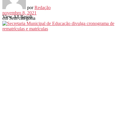
por
Redação
novembro 8, 2021
View All Result
em
Sem categoria