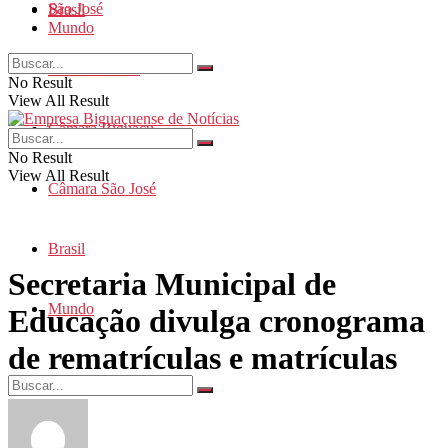
São José
Brasil
Mundo
Santa Catarina
No Result
View All Result
Câmara Biguaçu
No Result
View All Result
Câmara São José
Brasil
Secretaria Municipal de
Mundo
Educação divulga cronograma
de rematrículas e matrículas
No Result