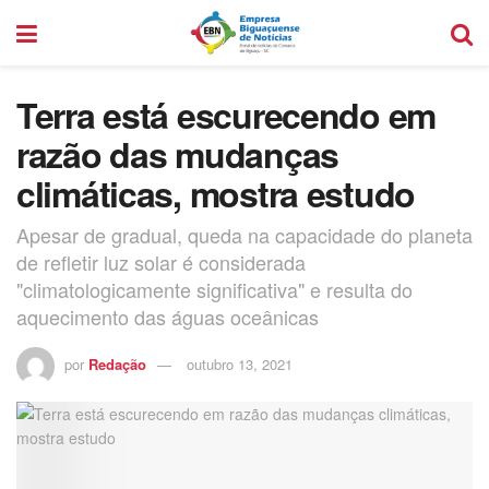
Terra está escurecendo em
razão das mudanças
climáticas, mostra estudo
Apesar de gradual, queda na capacidade do planeta
de refletir luz solar é considerada
"climatologicamente significativa" e resulta do
aquecimento das águas oceânicas
por
Redação
outubro 13, 2021